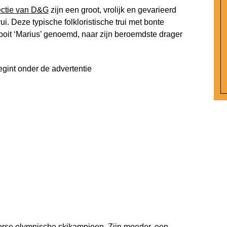
ctie van D&G
zijn een groot, vrolijk en gevarieerd
i. Deze typische folkloristische trui met bonte
ooit ‘Marius’ genoemd, naar zijn beroemdste drager
egint onder de advertentie
rse olympische skikampioen. Zijn moeder, een