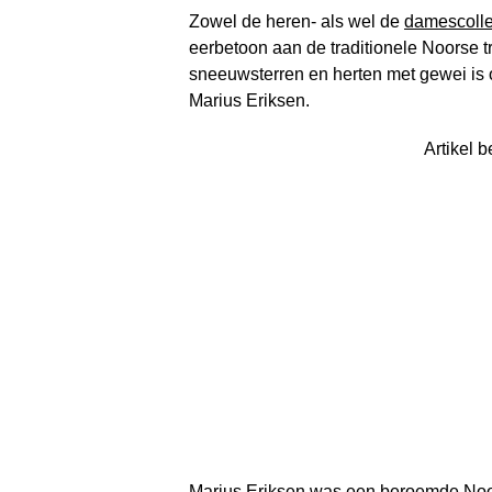
Zowel de heren- als wel de
damescolle
eerbetoon aan de traditionele Noorse tru
sneeuwsterren en herten met gewei is 
Marius Eriksen.
Artikel b
Marius Eriksen was een beroemde Noo