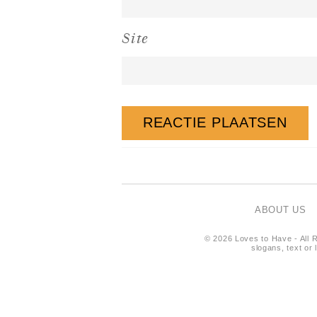
Site
ABOUT US
© 2026 Loves to Have - All R
slogans, text or 