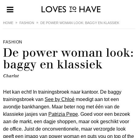
HOME
FASHION
DE POWER WOMAN LOOK: BAGGY EN KLASSIEK
FASHION
De power woman look:
baggy en klassiek
Charlot
Het kan echt! In trainingsbroek naar kantoor. De baggy
trainingsbroek van
See by Chloé
moedigt aan tot een
avondje bankhangen. Maar beter nog met één van de
klassieke jasjes van
Patrizia Pepe
. Goed voor een bezoek
aan de markt, een dagje shoppen, maar ook geschikt voor
de office. Juist de onconventionele, maar verzorgde look
geeft een imago van power woman en puts you on top of the