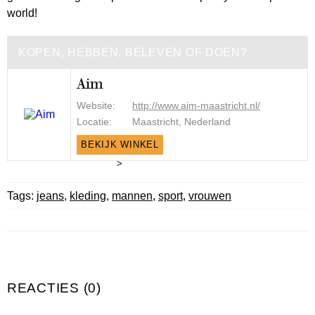
world!
KOPEN, HEBBEN, BELEVEN OF DOEN?
Aim
Website:
http://www.aim-maastricht.nl/
Locatie:
Maastricht, Nederland
BEKIJK WINKEL
>
Tags:
jeans
,
kleding
,
mannen
,
sport
,
vrouwen
REACTIES (0)