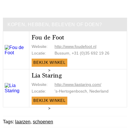
KOPEN, HEBBEN, BELEVEN OF DOEN?
Fou de Foot
Website:
http://www.foudefoot.nl
Locatie:
Bussum, +31 (0)35 692 19 26 ‎
BEKIJK WINKEL
>
Lia Staring
Website:
http://www.liastaring.com/
Locatie:
's-Hertogenbosch, Nederland
BEKIJK WINKEL
>
Tags:
laarzen
,
schoenen