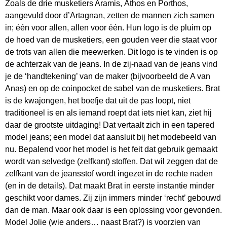
Zoals de drie musketiers Aramis, Athos en Porthos,
aangevuld door d’Artagnan, zetten de mannen zich samen
in; één voor allen, allen voor één. Hun logo is de pluim op
de hoed van de musketiers, een gouden veer die staat voor
de trots van allen die meewerken. Dit logo is te vinden is op
de achterzak van de jeans. In de zij-naad van de jeans vind
je de ‘handtekening’ van de maker (bijvoorbeeld de A van
Anas) en op de coinpocket de sabel van de musketiers. Brat
is de kwajongen, het boefje dat uit de pas loopt, niet
traditioneel is en als iemand roept dat iets niet kan, ziet hij
daar de grootste uitdaging! Dat vertaalt zich in een tapered
model jeans; een model dat aansluit bij het modebeeld van
nu. Bepalend voor het model is het feit dat gebruik gemaakt
wordt van selvedge (zelfkant) stoffen. Dat wil zeggen dat de
zelfkant van de jeansstof wordt ingezet in de rechte naden
(en in de details). Dat maakt Brat in eerste instantie minder
geschikt voor dames. Zij zijn immers minder ‘recht’ gebouwd
dan de man. Maar ook daar is een oplossing voor gevonden.
Model Jolie (wie anders… naast Brat?) is voorzien van