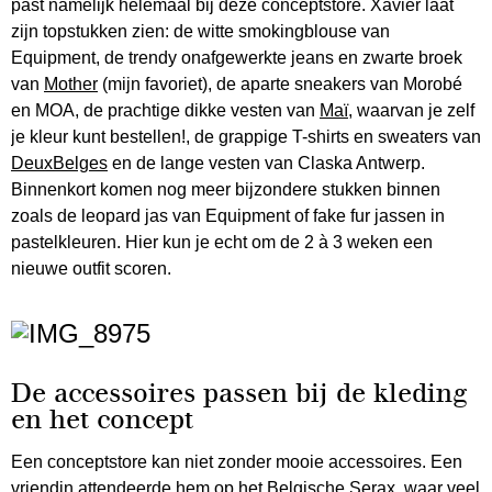
past namelijk helemaal bij deze conceptstore. Xavier laat
zijn topstukken zien: de witte smokingblouse van
Equipment, de trendy onafgewerkte jeans en zwarte broek
van
Mother
(mijn favoriet), de aparte sneakers van Morobé
en MOA, de prachtige dikke vesten van
Maï,
waarvan je zelf
je kleur kunt bestellen!, de grappige T-shirts en sweaters van
DeuxBelges
en de lange vesten van Claska Antwerp.
Binnenkort komen nog meer bijzondere stukken binnen
zoals de leopard jas van Equipment of fake fur jassen in
pastelkleuren. Hier kun je echt om de 2 à 3 weken een
nieuwe outfit scoren.
De accessoires passen bij de kleding
en het concept
Een conceptstore kan niet zonder mooie accessoires. Een
vriendin attendeerde hem op het Belgische
Serax
, waar veel