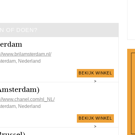
EN OF DOEN?
terdam
://www.brilamsterdam.nl/
terdam, Nederland
BEKIJK WINKEL
>
Amsterdam)
p://www.chanel.com/nl_NL/
terdam, Nederland
BEKIJK WINKEL
>
Brussel)