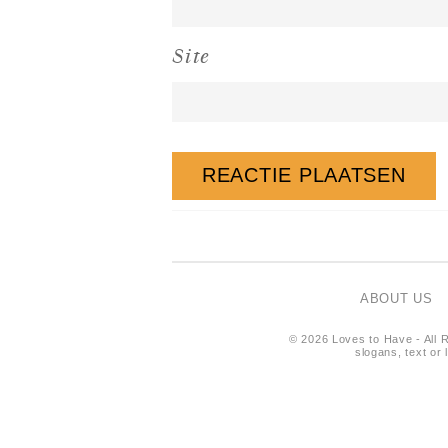
Site
ABOUT US
© 2026 Loves to Have - All R
slogans, text or 