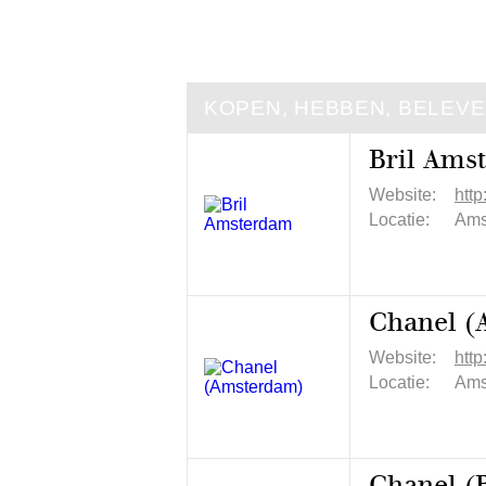
KOPEN, HEBBEN, BELEV
Bril Ams
Website:
http
Locatie:
Ams
Chanel (
Website:
htt
Locatie:
Ams
Chanel (