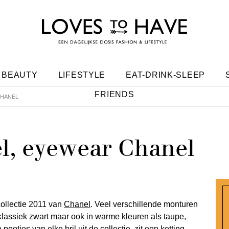
BEAUTY
LIFESTYLE
EAT-DRINK-SLEEP
FRIENDS
CHANEL
l, eyewear Chanel
collectie 2011 van
Chanel
. Veel verschillende monturen
 klassiek zwart maar ook in warme kleuren als taupe,
ootjes van elke bril uit de collectie, zit een ketting