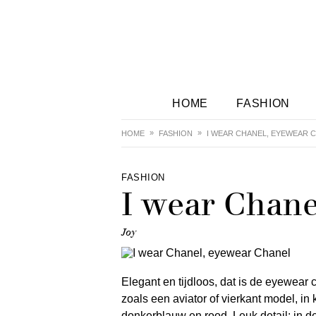
HOME
FASHION
HOME
FASHION
I WEAR CHANEL, EYEWEAR 
FASHION
I wear Chane
Joy
Elegant en tijdloos, dat is de eyewear 
zoals een aviator of vierkant model, in
donkerblauw en rood. Leuk detail: in de p