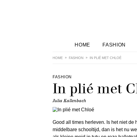
HOME
FASHION
HOME
FASHION
IN PLIÉ MET CHLOÉ
FASHION
In plié met 
Julia Kallenbach
Good all times herleven. Is het niet de
middelbare schooltijd, dan is het nu wel
als kleine meid in tutu en roze balletp