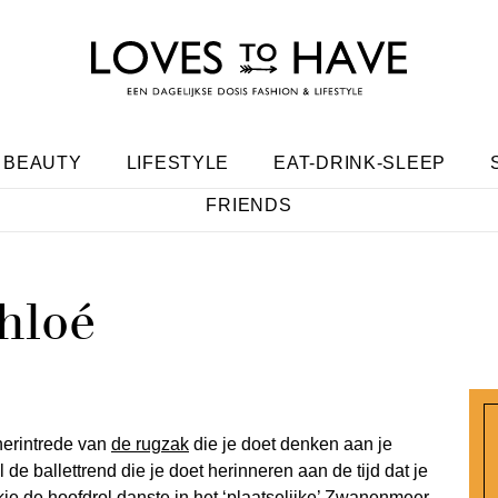
BEAUTY
LIFESTYLE
EAT-DRINK-SLEEP
FRIENDS
Chloé
 herintrede van
de rugzak
die je doet denken aan je
 de ballettrend die je doet herinneren aan de tijd dat je
akje de hoofdrol danste in het ‘plaatselijke’ Zwanenmeer.