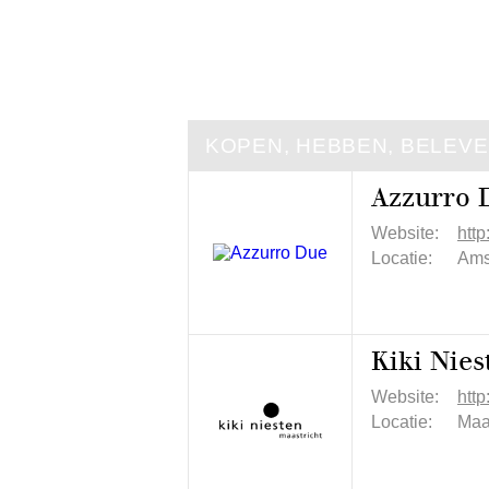
KOPEN, HEBBEN, BELEV
Azzurro 
Website:
htt
Locatie:
Ams
Kiki Nies
Website:
http
Locatie:
Maa