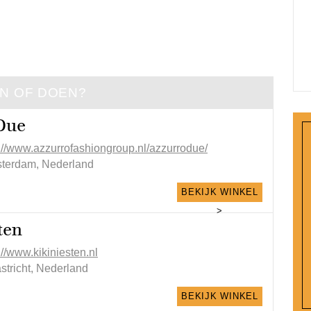
EN OF DOEN?
Due
p://www.azzurrofashiongroup.nl/azzurrodue/
terdam, Nederland
BEKIJK WINKEL
>
ten
://www.kikiniesten.nl
stricht, Nederland
BEKIJK WINKEL