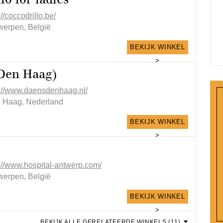
://coccodrillo.be/
werpen, België
BEKIJK WINKEL
>
Den Haag)
p://www.daensdenhaag.nl/
 Haag, Nederland
BEKIJK WINKEL
>
p://www.hospital-antwerp.com/
werpen, België
BEKIJK WINKEL
>
BEKIJK ALLE GERELATEERDE WINKELS (11)