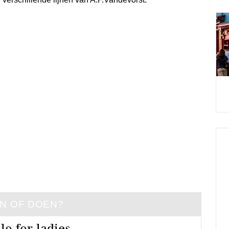
EN OF DOEN?
lo for ladies