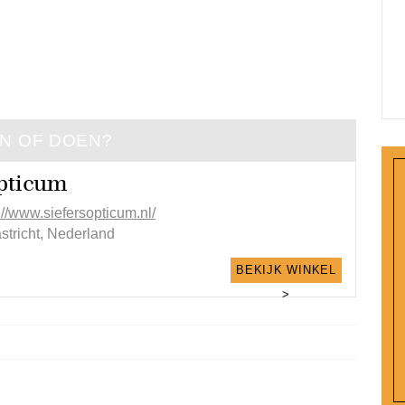
EN OF DOEN?
Opticum
://www.siefersopticum.nl/
stricht, Nederland
BEKIJK WINKEL
>