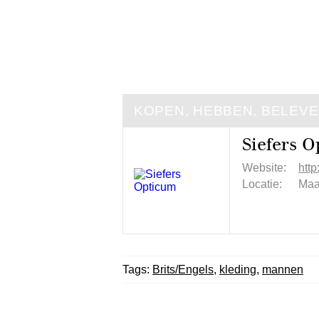
KOPEN, HEBBEN, BELEV
Siefers 
Website:
http
Locatie:
Maa
Tags:
Brits/Engels
,
kleding
,
mannen