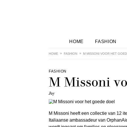
HOME
FASHION
HOME
FASHION
M MISSONI VOOR HET GOED
FASHION
M Missoni vo
Joy
M Missoni heeft een collectie van 12 i
Italiaanse ambassadeur van OrphanAid
wordt ingezet om families en pleegzorg