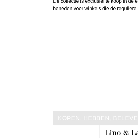
De collectie is exclusief te koop in de 
beneden voor winkels die de reguliere 
KOPEN, HEBBEN, BELEV
Lino & L