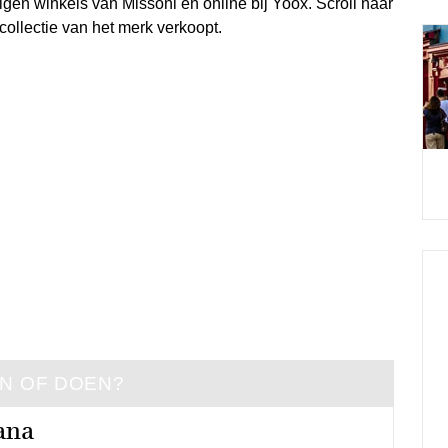
eigen winkels van Missoni en online bij Yoox. Scroll naar
collectie van het merk verkoopt.
EN OF DOEN?
ana