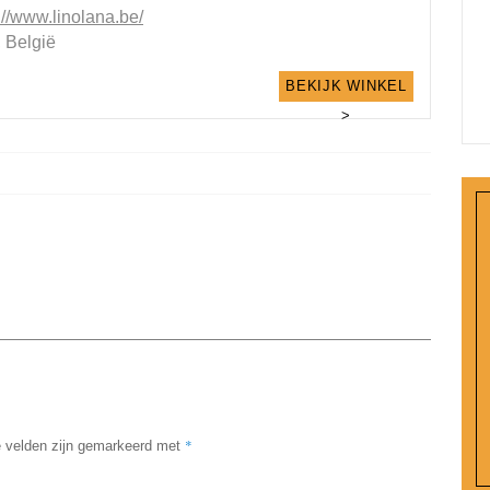
://www.linolana.be/
, België
BEKIJK WINKEL
>
*
e velden zijn gemarkeerd met