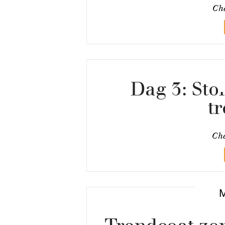
Cha
Dag 3: St
t
Cha