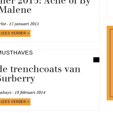
mer 2015: Acne of By
Malene
lot -
17 januari 2015
LEES VERDER >
MUSTHAVES
de trenchcoats van
Burberry
Lahaye -
18 februari 2014
LEES VERDER >