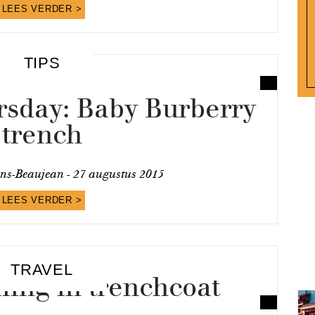
LEES VERDER >
TIPS
rsday: Baby Burberry
trench
ns-Beaujean -
27 augustus 2015
LEES VERDER >
TRAVEL
ling in trenchcoat