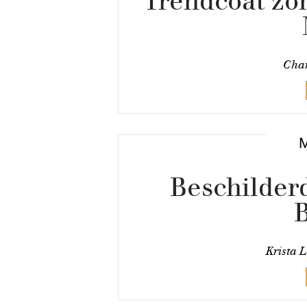
Trendcoat zo
Char
Beschilder
Krista 