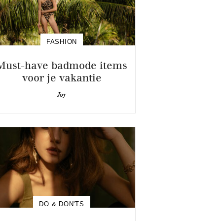
FASHION
Must-have badmode items
voor je vakantie
Joy
DO & DON'TS