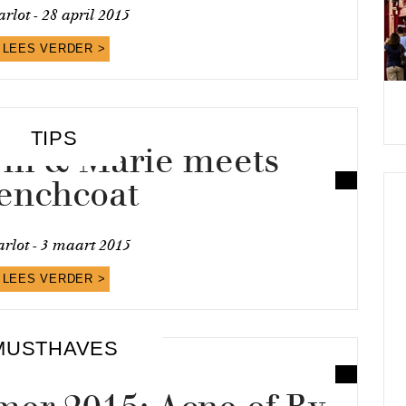
rlot -
28 april 2015
LEES VERDER >
TIPS
orm & Marie meets
renchcoat
rlot -
3 maart 2015
LEES VERDER >
MUSTHAVES