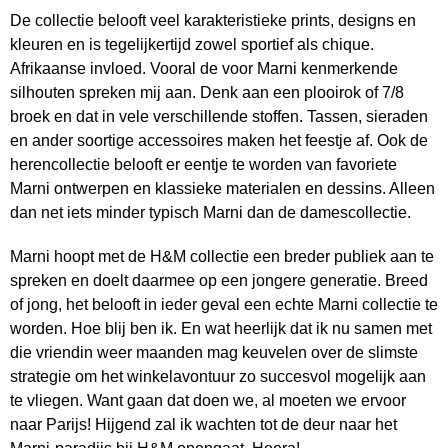
De collectie belooft veel karakteristieke prints, designs en
kleuren en is tegelijkertijd zowel sportief als chique.
Afrikaanse invloed. Vooral de voor Marni kenmerkende
silhouten spreken mij aan. Denk aan een plooirok of 7/8
broek en dat in vele verschillende stoffen. Tassen, sieraden
en ander soortige accessoires maken het feestje af. Ook de
herencollectie belooft er eentje te worden van favoriete
Marni ontwerpen en klassieke materialen en dessins. Alleen
dan net iets minder typisch Marni dan de damescollectie.
Marni hoopt met de H&M collectie een breder publiek aan te
spreken en doelt daarmee op een jongere generatie. Breed
of jong, het belooft in ieder geval een echte Marni collectie te
worden. Hoe blij ben ik. En wat heerlijk dat ik nu samen met
die vriendin weer maanden mag keuvelen over de slimste
strategie om het winkelavontuur zo succesvol mogelijk aan
te vliegen. Want gaan dat doen we, al moeten we ervoor
naar Parijs! Hijgend zal ik wachten tot de deur naar het