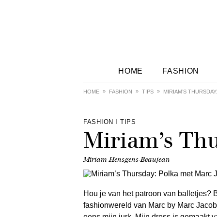
HOME
FASHION
HOME
FASHION
TIPS
MIRIAM’S THURSDAY
FASHION
TIPS
Miriam’s Thu
Miriam Hensgens-Beaujean
Hou je van het patroon van balletjes? 
fashionwereld van Marc by Marc Jacobs
eens mijn jurk. Mijn dress is gemaakt v