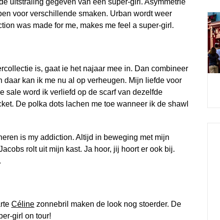
 de uitstraling gegeven van een super-girl. Asymmetrie
rpen voor verschillende smaken. Urban wordt weer
ection was made for me, makes me feel a super-girl.
rcollectie is, gaat ie het najaar mee in. Dan combineer
en daar kan ik me nu al op verheugen. Mijn liefde voor
 sale word ik verliefd op de scarf van dezelfde
pocket. De polka dots lachen me toe wanneer ik de shawl
neren is my addiction. Altijd in beweging met mijn
obs rolt uit mijn kast. Ja hoor, jij hoort er ook bij.
.
rte
Céline
zonnebril maken de look nog stoerder. De
er-girl on tour!