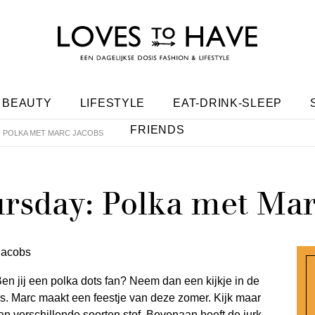
BEAUTY
LIFESTYLE
EAT-DRINK-SLEEP
FRIENDS
: POLKA MET MARC JACOBS
rsday: Polka met Mar
Ben jij een polka dots fan? Neem dan een kijkje in de
. Marc maakt een feestje van deze zomer. Kijk maar
an verschillende soorten stof. Bovenaan heeft de jurk