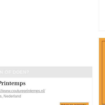
EN OF DOEN?
Printemps
://www.coutureprintemps.nl/
is, Nederland