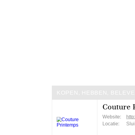
KOPEN, HEBBEN, BELEV
Couture 
Website:
http
Locatie:
Slu