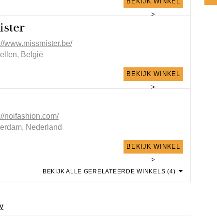
BEKIJK WINKEL
>
ister
://www.missmister.be/
ellen, België
BEKIJK WINKEL
>
://noifashion.com/
terdam, Nederland
BEKIJK WINKEL
>
BEKIJK ALLE GERELATEERDE WINKELS (4)
y