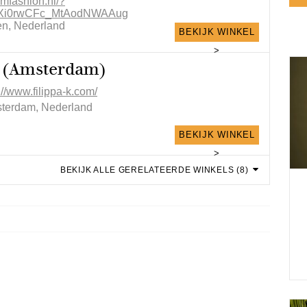
omfashion.nl/?
LXi0rwCFc_MtAodNWAAug
en, Nederland
BEKIJK WINKEL
>
K (Amsterdam)
://www.filippa-k.com/
terdam, Nederland
BEKIJK WINKEL
>
BEKIJK ALLE GERELATEERDE WINKELS (8)