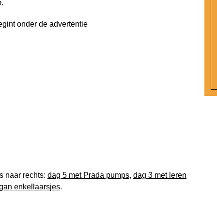
.
egint onder de advertentie
ks naar rechts:
dag 5 met Prada pumps
,
dag 3 met leren
gan enkellaarsjes
.