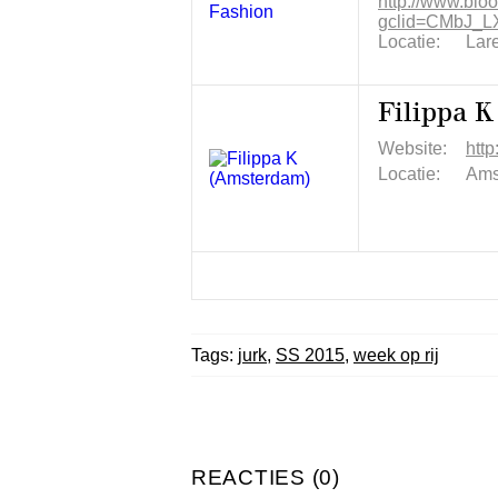
http://www.blo
gclid=CMbJ_
Locatie:
Lar
Filippa 
Website:
http
Locatie:
Ams
Tags:
jurk
,
SS 2015
,
week op rij
REACTIES (0)