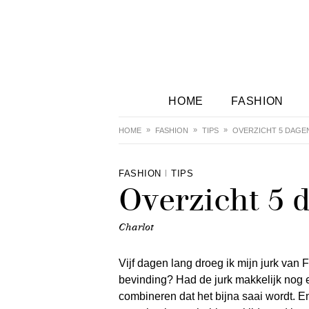
HOME
FASHION
HOME
FASHION
TIPS
OVERZICHT 5 DAGEN 
FASHION
TIPS
Overzicht 5 d
Charlot
Vijf dagen lang droeg ik mijn jurk van Fil
bevinding? Had de jurk makkelijk nog 
combineren dat het bijna saai wordt. E