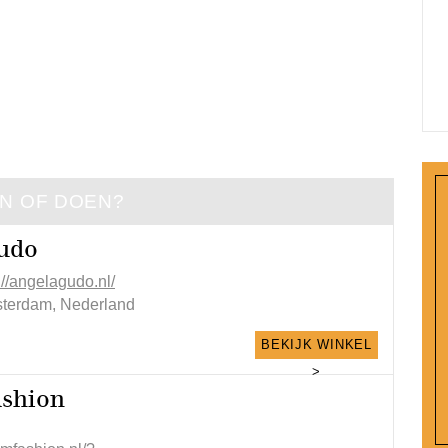
EN OF DOEN?
udo
://angelagudo.nl/
terdam, Nederland
BEKIJK WINKEL
>
shion