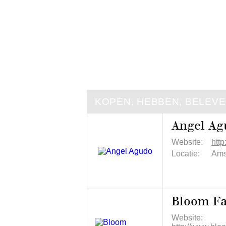
KOPEN, HEBBEN, BELEV
Angel Ag
Website:
http
Locatie:
Ams
Bloom Fa
Website: