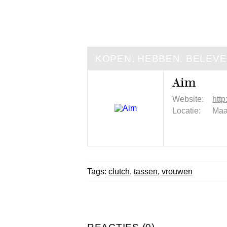
KOPEN, HEBBEN, BELEV
Aim
Website:
http
Locatie:
Maa
Tags:
clutch
,
tassen
,
vrouwen