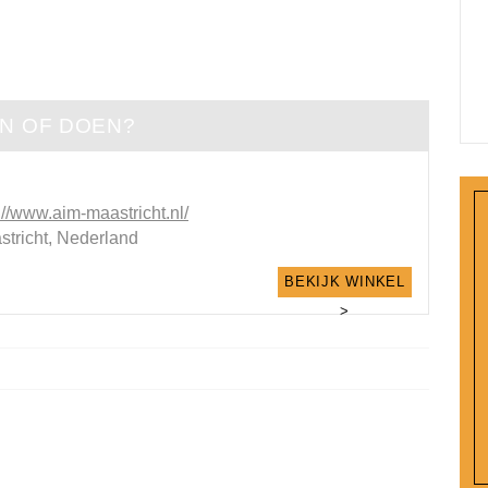
EN OF DOEN?
://www.aim-maastricht.nl/
stricht, Nederland
BEKIJK WINKEL
>