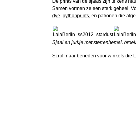
De prints van de sjaals zijn telkens n
Samen vormen ze een sterk geheel. V
dye
,
pythonprints
, en patronen die afgel
Sjaal en jurkje met sterrenhemel, broek
Scroll naar beneden voor winkels die L