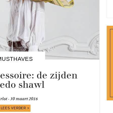
MUSTHAVES
ssoire: de zijden
xedo shawl
rlot -
30 maart 2016
LEES VERDER >