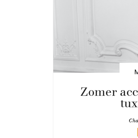
Zomer acce
tu
Cha