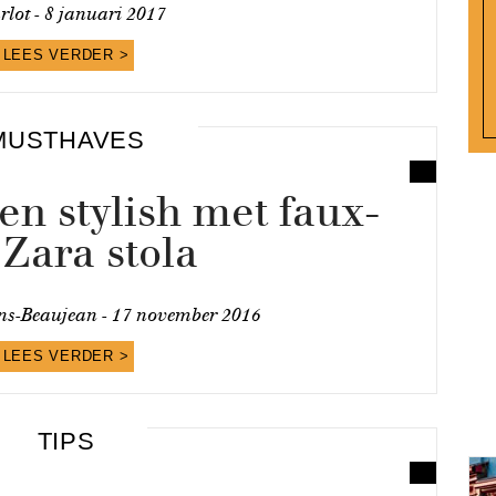
rlot -
8 januari 2017
LEES VERDER >
MUSTHAVES
en stylish met faux-
 Zara stola
ns-Beaujean -
17 november 2016
LEES VERDER >
TIPS