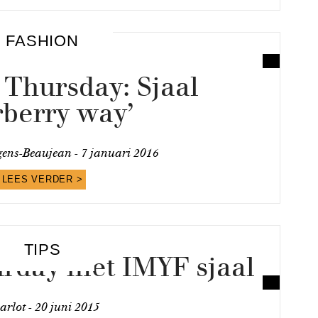
FASHION
 Thursday: Sjaal
rberry way’
ens-Beaujean -
7 januari 2016
LEES VERDER >
TIPS
urday met IMYF sjaal
arlot -
20 juni 2015