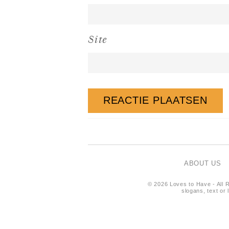
Site
ABOUT US
© 2026 Loves to Have - All R
slogans, text or 