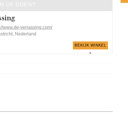
EN OF DOEN?
ssing
p://www.de-verrassing.com/
stricht, Nederland
BEKIJK WINKEL
>