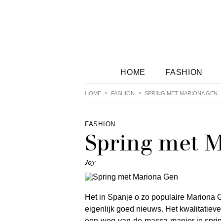
HOME
FASHION
HOME
FASHION
SPRING MET MARIONA GEN
FASHION
Spring met 
Joy
Het in Spanje o zo populaire Mariona G
eigenlijk goed nieuws. Het kwalitatie
een-weg-van-de-massa-manier je sprin