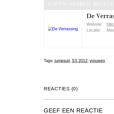
KOPEN, HEBBEN, BELEV
De Verra
Website:
htt
Locatie:
Maa
Tags:
jumpsuit
,
SS 2012
,
vrouwen
REACTIES (0)
GEEF EEN REACTIE