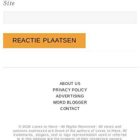
Site
ABOUT US
PRIVACY POLICY
ADVERTISING
WORD BLOGGER
CONTACT
© 2026 Loves to Have - All Rights Reserved - All views and
opinions expressed are those of the authors of Loves to Have. All
trademarks, slogans, text or logo representation used or referred
to in this website are the property of their respective owners.