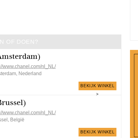
EN OF DOEN?
Amsterdam)
p://www.chanel.com/nl_NL/
terdam, Nederland
BEKIJK WINKEL
>
Brussel)
p://www.chanel.com/nl_NL/
sel, België
BEKIJK WINKEL