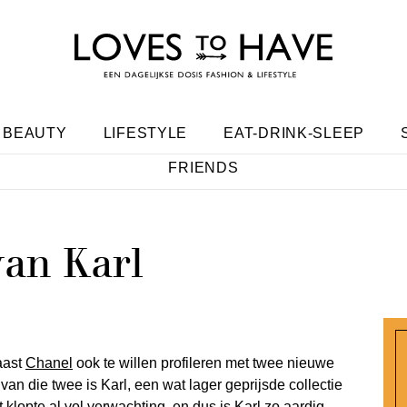
BEAUTY
LIFESTYLE
EAT-DRINK-SLEEP
FRIENDS
van Karl
aast
Chanel
ook te willen profileren met twee nieuwe
van die twee is Karl, een wat lager geprijsde collectie
klopte al vol verwachting, en dus is Karl zo aardig