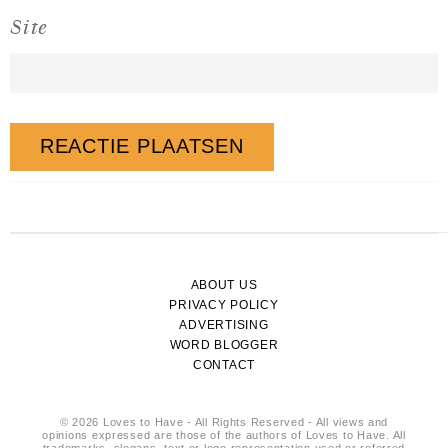
Site
ABOUT US
PRIVACY POLICY
ADVERTISING
WORD BLOGGER
CONTACT
© 2026 Loves to Have - All Rights Reserved - All views and
opinions expressed are those of the authors of Loves to Have. All
trademarks, slogans, text or logo representation used or referred