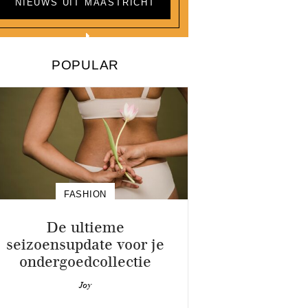
NIEUWS UIT MAASTRICHT
POPULAR
FASHION
De ultieme
seizoensupdate voor je
ondergoedcollectie
Joy