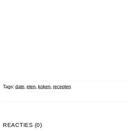
Tags:
date
,
eten
,
koken
,
recepten
REACTIES (0)