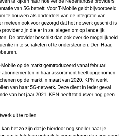
 even te kijken naar hoe ver de Nederlandse providers
ntatie van 5G betreft. Voor T-Mobile geldt bijvoorbeeld
om te bouwen als onderdeel van de integratie van
er meteen ook voor gezorgd dat het netwerk geschikt is
 provider zijn die er in zal slagen om op landelijk
ten. De provider beschikt dan ook over de mogelijkheid
entie in te schakelen of te ondersteunen. Den Haag
gebeuren.
Mobile op de markt geïntroduceerd vanaf februari
y abonnementen in haar assortiment heeft opgenomen
chenen op de markt in maart van 2020. KPN werkt
ollen van haar 5G-netwerk. Deze dient in ieder geval
nde van het jaar 2021. KPN heeft tot dusver nog geen
 kan het zo zijn dat je hierdoor nog sneller naar je
ips om je telefoon gebruik te verminderen
dan nog goed