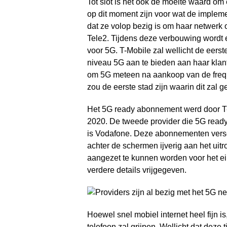
Tot slot is het ook de moeite waard om
op dit moment zijn voor wat de impleme
dat ze volop bezig is om haar netwerk 
Tele2. Tijdens deze verbouwing wordt 
voor 5G. T-Mobile zal wellicht de eerste
niveau 5G aan te bieden aan haar klan
om 5G meteen na aankoop van de frequ
zou de eerste stad zijn waarin dit zal 
Het 5G ready abonnement werd door T-
2020. De tweede provider die 5G read
is Vodafone. Deze abonnementen vers
achter de schermen ijverig aan het uitr
aangezet te kunnen worden voor het ei
verdere details vrijgegeven.
Hoewel snel mobiel internet heel fijn is,
telefoon zal grijpen. Wellicht dat
deze t