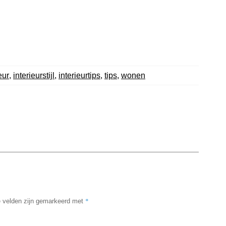
eur
,
interieurstijl
,
interieurtips
,
tips
,
wonen
*
e velden zijn gemarkeerd met