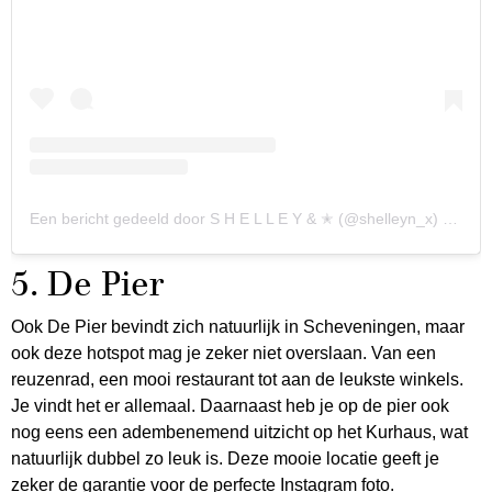
Een bericht gedeeld door S H E L L E Y & ✭ (@shelleyn_x)
op
13 
5. De Pier
Ook De Pier bevindt zich natuurlijk in Scheveningen, maar
ook deze hotspot mag je zeker niet overslaan. Van een
reuzenrad, een mooi restaurant tot aan de leukste winkels.
Je vindt het er allemaal. Daarnaast heb je op de pier ook
nog eens een adembenemend uitzicht op het Kurhaus, wat
natuurlijk dubbel zo leuk is. Deze mooie locatie geeft je
zeker de garantie voor de perfecte Instagram foto.