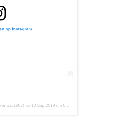
ken op Instagram
eriana1987)
op
18 Sep 2019 om 8:07 (PDT)