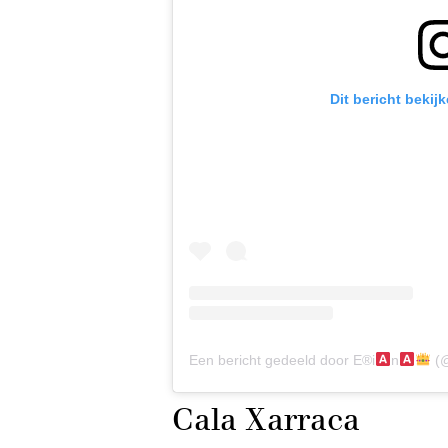
Dit bericht bekij
Een bericht gedeeld door E®i
n
(@
Cala Xarraca