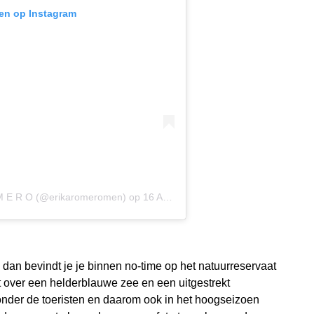
ken op Instagram
O M E R O (@erikaromeromen)
op
16 Aug 2019 om 1:58 (PDT)
 dan bevindt je je binnen no-time op het natuurreservaat
kt over een helderblauwe zee en een uitgestrekt
 onder de toeristen en daarom ook in het hoogseizoen