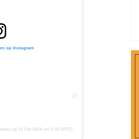
ken op Instagram
ibiza)
op
14 Okt 2019 om 9:34 (PDT)