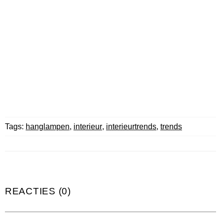
Tags:
hanglampen
,
interieur
,
interieurtrends
,
trends
REACTIES (0)