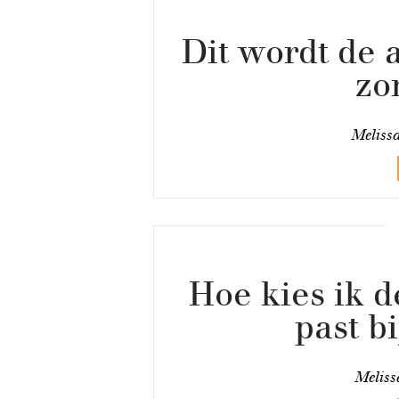
Dit wordt de 
zo
Meliss
Hoe kies ik de
past b
Melis