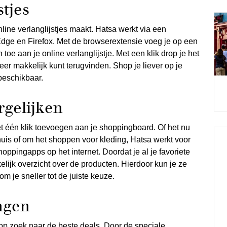
stjes
nline verlanglijstjes maakt. Hatsa werkt via een
Edge en Firefox. Met de browserextensie voeg je op een
n toe aan je
online verlanglijstje
. Met een klik drop je het
eer makkelijk kunt terugvinden. Shop je liever op je
beschikbaar.
rgelijken
met één klik toevoegen aan je shoppingboard. Of het nu
huis of om het shoppen voor kleding, Hatsa werkt voor
ppingapps op het internet. Doordat je al je favoriete
lijk overzicht over de producten. Hierdoor kun je ze
m je sneller tot de juiste keuze.
ngen
r op zoek naar de beste deals. Door de speciale