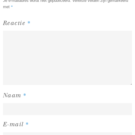
Je e-mailadres wordt niet gepubliceerd.
Vereiste velden zijn gemarkeerd
*
met
*
Reactie
*
Naam
*
E-mail