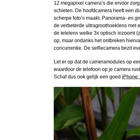
12 megapixel camera’s die ervoor zorgen
schieten. De hoofdcamera heeft een di
scherpe foto’s maakt. Panorama- en gro
de verbeterde ultragroothoeklens met e
de telelens welke 3x optisch inzoomt (z
op, maar ondanks het ontbreken hierva
concurrentie. De selfiecamera bezit e
Let er op dat de cameramodules op ee
waardoor de telefoon op je camera rus
Schaf dus ook gelijk een goed
iPhone 