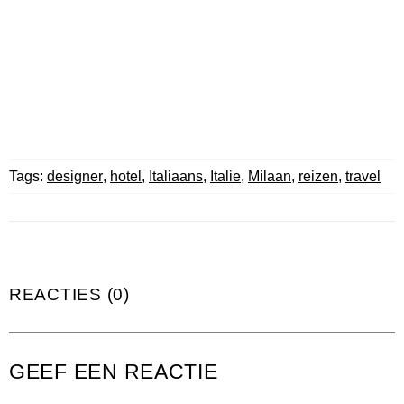
Tags:
designer
,
hotel
,
Italiaans
,
Italie
,
Milaan
,
reizen
,
travel
REACTIES (0)
GEEF EEN REACTIE