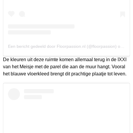
Een bericht gedeeld door Floorpassion.nl (@floorpassion)
op
16 O
De kleuren uit deze ruimte komen allemaal terug in de IXXI
van het Meisje met de parel die aan de muur hangt. Vooral
het blauwe vloerkleed brengt dit prachtige plaatje tot leven.