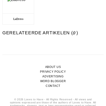
LaDress
GERELATEERDE ARTIKELEN (
0
)
ABOUT US
PRIVACY POLICY
ADVERTISING
WORD BLOGGER
CONTACT
© 2026 Loves to Have - All Rights Reserved - All views and
opinions expressed are those of the authors of Loves to Have. All
trademarks, slogans, text or logo representation used or referred