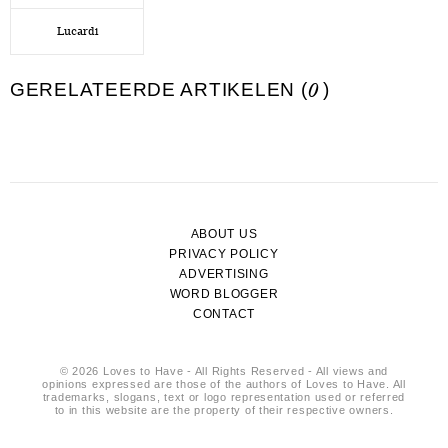
Lucardi
GERELATEERDE ARTIKELEN (
0
)
ABOUT US
PRIVACY POLICY
ADVERTISING
WORD BLOGGER
CONTACT
© 2026 Loves to Have - All Rights Reserved - All views and
opinions expressed are those of the authors of Loves to Have. All
trademarks, slogans, text or logo representation used or referred
to in this website are the property of their respective owners.