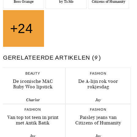
Boss Orange
by Ti-Mo
Citizens of Humanity
+24
GERELATEERDE ARTIKELEN (
9
)
BEAUTY
FASHION
De iconische MAC
De A-lijn rok voor
Ruby Woo lipstick
rokjesdag
Charlot
Joy
FASHION
FASHION
Van top tot teen in print
Paisley jeans van
met Antik Batik
Citizens of Humanity
Joy
Joy