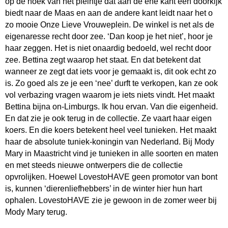
op de hoek van het pleintje dat aan de ene kant een doorkijk
biedt naar de Maas en aan de andere kant leidt naar het o
zo mooie Onze Lieve Vrouweplein. De winkel is net als de
eigenaresse recht door zee. ‘Dan koop je het niet’, hoor je
haar zeggen. Het is niet onaardig bedoeld, wel recht door
zee. Bettina zegt waarop het staat. En dat betekent dat
wanneer ze zegt dat iets voor je gemaakt is, dit ook echt zo
is. Zo goed als ze je een ‘nee’ durft te verkopen, kan ze ook
vol verbazing vragen waarom je iets niets vindt. Het maakt
Bettina bijna on-Limburgs. Ik hou ervan. Van die eigenheid.
En dat zie je ook terug in de collectie. Ze vaart haar eigen
koers. En die koers betekent heel veel tunieken. Het maakt
haar de absolute tuniek-koningin van Nederland. Bij Mody
Mary in Maastricht vind je tunieken in alle soorten en maten
en met steeds nieuwe ontwerpers die de collectie
opvrolijken. Hoewel LovestoHAVE geen promotor van bont
is, kunnen ‘dierenliefhebbers’ in de winter hier hun hart
ophalen. LovestoHAVE zie je gewoon in de zomer weer bij
Mody Mary terug.