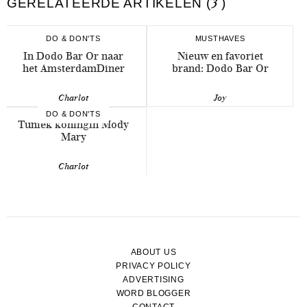
GERELATEERDE ARTIKELEN (
3
)
DO & DON'TS
MUSTHAVES
In Dodo Bar Or naar
Nieuw en favoriet
het AmsterdamDiner
brand: Dodo Bar Or
Charlot
Joy
DO & DON'TS
Tuniek koningin Mody
Mary
Charlot
ABOUT US
PRIVACY POLICY
ADVERTISING
WORD BLOGGER