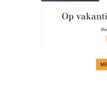
Op vakanti
We
M