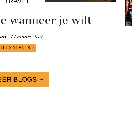
TRAVEL
e wanneer je wilt
ndy -
17 maart 2019
LEES VERDER >
EER BLOGS