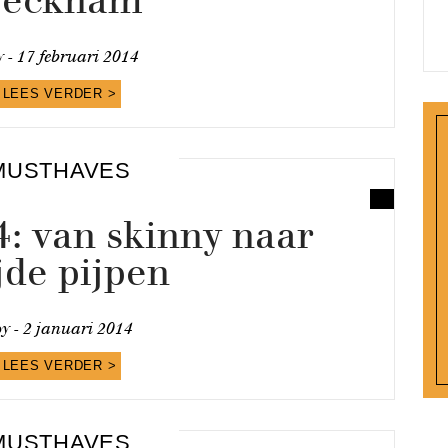
Beckham
y -
17 februari 2014
LEES VERDER >
MUSTHAVES
4: van skinny naar
jde pijpen
oy -
2 januari 2014
LEES VERDER >
MUSTHAVES