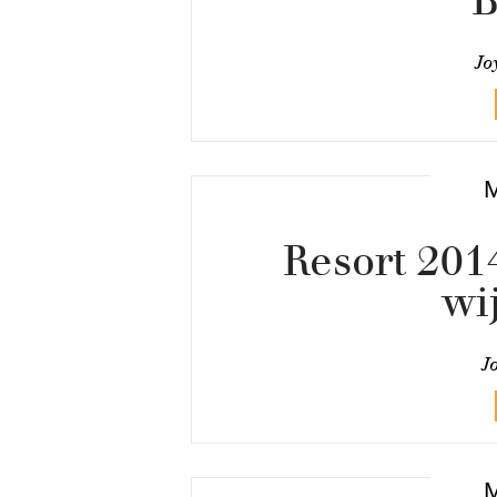
Jo
Resort 201
wi
J