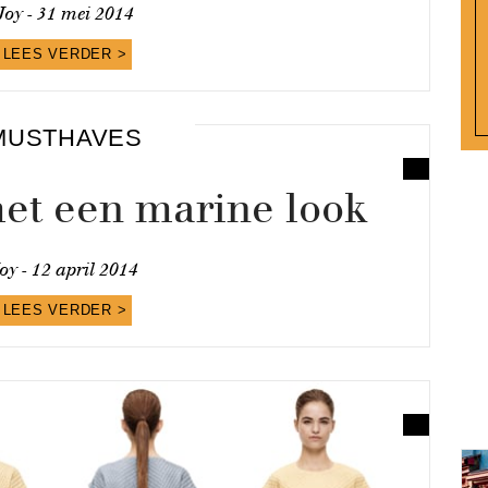
Joy -
31 mei 2014
LEES VERDER >
MUSTHAVES
met een marine look
oy -
12 april 2014
LEES VERDER >