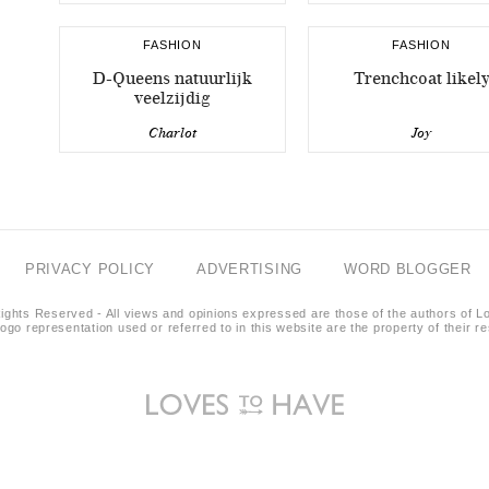
FASHION
FASHION
D-Queens natuurlijk
Trenchcoat likel
veelzijdig
Charlot
Joy
PRIVACY POLICY
ADVERTISING
WORD BLOGGER
ights Reserved - All views and opinions expressed are those of the authors of L
logo representation used or referred to in this website are the property of their 