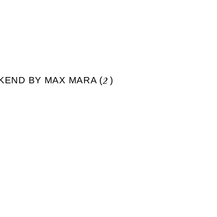
END BY MAX MARA (
2
)