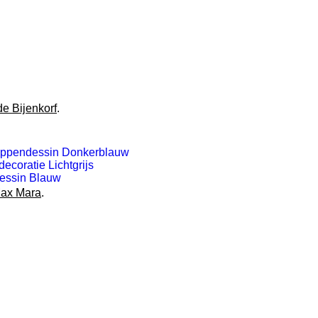
de Bijenkorf
.
stippendessin Donkerblauw
coratie Lichtgrijs
dessin Blauw
ax Mara
.