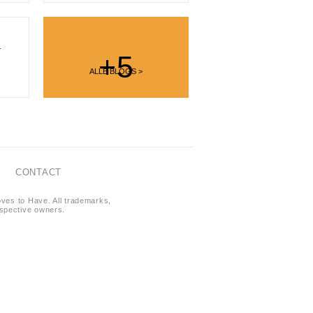
y
+5
ALLE BLOGS >
CONTACT
oves to Have. All trademarks,
respective owners.