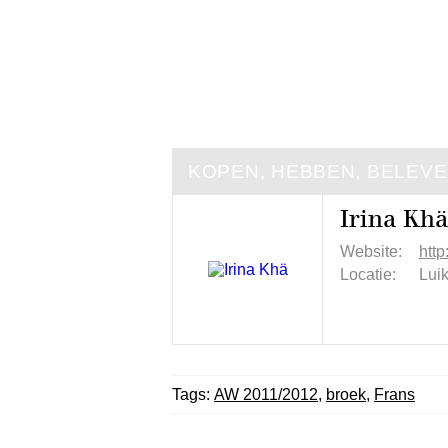
KOPEN, HEBBEN, BELEV
Irina Khä
Website:
http
Locatie:
Luik
Tags:
AW 2011/2012
,
broek
,
Frans