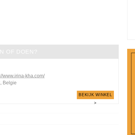
EN OF DOEN?
://www.irina-kha.com/
, Belgie
BEKIJK WINKEL
>