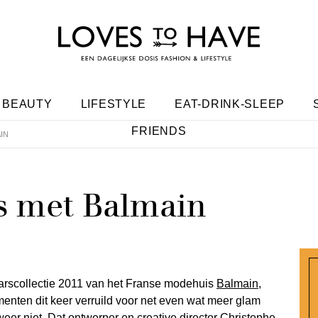
BEAUTY
LIFESTYLE
EAT-DRINK-SLEEP
FRIENDS
IN
s met Balmain
rscollectie 2011 van het Franse modehuis
Balmain
,
nten dit keer verruild voor net even wat meer glam
eer niet. Dat ontwerper en creative director Christophe