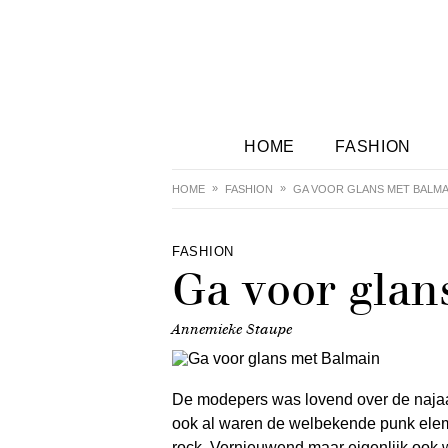
HOME
FASHION
HOME
FASHION
GA VOOR GLANS MET BALMA
FASHION
Ga voor glan
Annemieke Staupe
De modepers was lovend over de najaa
ook al waren de welbekende punk eleme
rock. Vernieuwend maar eigenlijk ook w