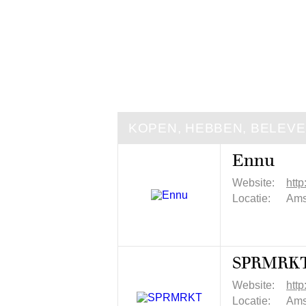
KOPEN, HEBBEN, BELEV
Ennu
Website:
http
Locatie:
Ams
SPRMRK
Website:
http
Locatie:
Ams