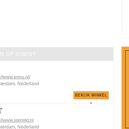
EN OF DOEN?
://www.ennu.nl/
terdam, Nederland
BEKIJK WINKEL
>
T
://www.sprmrkt.nl
terdam, Nederland