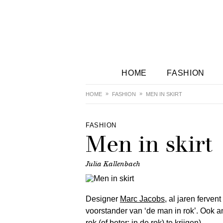
HOME
FASHION
HOME
FASHION
MEN IN SKIRT
FASHION
Men in skirt
Julia Kallenbach
Designer
Marc Jacobs
, al jaren ferven
voorstander van ‘de man in rok’. Ook
rok (of beter: in de rok) te krijgen).