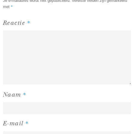
Je e-mailadres wordt niet gepubliceerd.
Vereiste velden zijn gemarkeerd
*
met
*
Reactie
*
Naam
*
E-mail