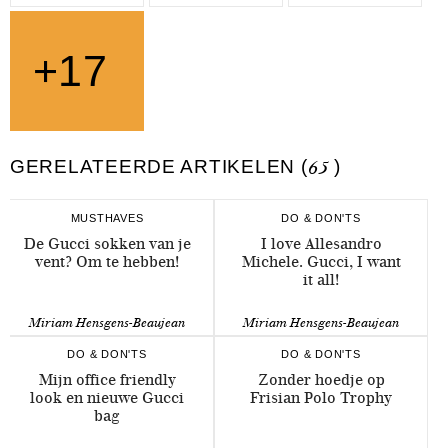
+17
GERELATEERDE ARTIKELEN (
65
)
MUSTHAVES
DO & DON'TS
De Gucci sokken van je
I love Allesandro
vent? Om te hebben!
Michele. Gucci, I want
it all!
Miriam Hensgens-Beaujean
Miriam Hensgens-Beaujean
DO & DON'TS
DO & DON'TS
Mijn office friendly
Zonder hoedje op
look en nieuwe Gucci
Frisian Polo Trophy
bag