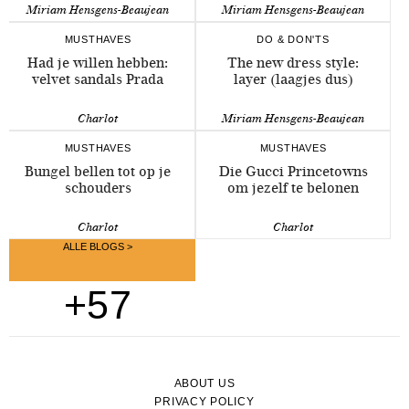
Miriam Hensgens-Beaujean
Miriam Hensgens-Beaujean
MUSTHAVES
DO & DON'TS
Had je willen hebben:
The new dress style:
velvet sandals Prada
layer (laagjes dus)
Charlot
Miriam Hensgens-Beaujean
MUSTHAVES
MUSTHAVES
Bungel bellen tot op je
Die Gucci Princetowns
schouders
om jezelf te belonen
Charlot
Charlot
ALLE BLOGS >
+57
ABOUT US
PRIVACY POLICY