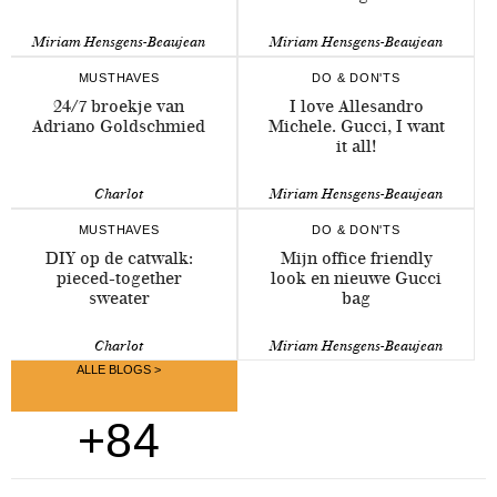
Miriam Hensgens-Beaujean
Miriam Hensgens-Beaujean
MUSTHAVES
DO & DON'TS
24/7 broekje van
I love Allesandro
Adriano Goldschmied
Michele. Gucci, I want
it all!
Charlot
Miriam Hensgens-Beaujean
MUSTHAVES
DO & DON'TS
DIY op de catwalk:
Mijn office friendly
pieced-together
look en nieuwe Gucci
sweater
bag
Charlot
Miriam Hensgens-Beaujean
ALLE BLOGS >
+84