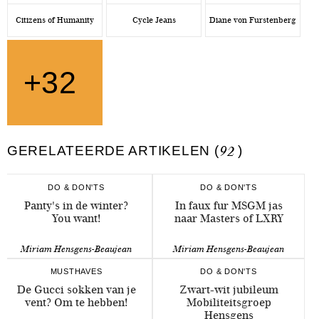
Citizens of Humanity
Cycle Jeans
Diane von Furstenberg
+32
GERELATEERDE ARTIKELEN (
92
)
DO & DON'TS
DO & DON'TS
Panty's in de winter?
In faux fur MSGM jas
You want!
naar Masters of LXRY
Miriam Hensgens-Beaujean
Miriam Hensgens-Beaujean
MUSTHAVES
DO & DON'TS
De Gucci sokken van je
Zwart-wit jubileum
vent? Om te hebben!
Mobiliteitsgroep
Hensgens