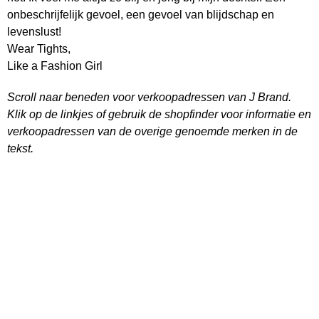
onbeschrijfelijk gevoel, een gevoel van blijdschap en
levenslust!
Wear Tights,
Like a Fashion Girl
Scroll naar beneden voor verkoopadressen van J Brand.
Klik op de linkjes of gebruik de shopfinder voor informatie en
verkoopadressen van de overige genoemde merken in de
tekst.