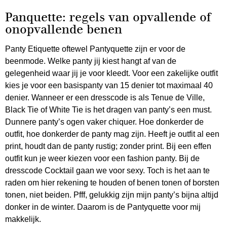
Panquette: regels van opvallende of
onopvallende benen
Panty Etiquette oftewel Pantyquette zijn er voor de
beenmode. Welke panty jij kiest hangt af van de
gelegenheid waar jij je voor kleedt. Voor een zakelijke outfit
kies je voor een basispanty van 15 denier tot maximaal 40
denier. Wanneer er een dresscode is als Tenue de Ville,
Black Tie of White Tie is het dragen van panty’s een must.
Dunnere panty’s ogen vaker chiquer. Hoe donkerder de
outfit, hoe donkerder de panty mag zijn. Heeft je outfit al een
print, houdt dan de panty rustig; zonder print. Bij een effen
outfit kun je weer kiezen voor een fashion panty. Bij de
dresscode Cocktail gaan we voor sexy. Toch is het aan te
raden om hier rekening te houden of benen tonen of borsten
tonen, niet beiden. Pfff, gelukkig zijn mijn panty’s bijna altijd
donker in de winter. Daarom is de Pantyquette voor mij
makkelijk.