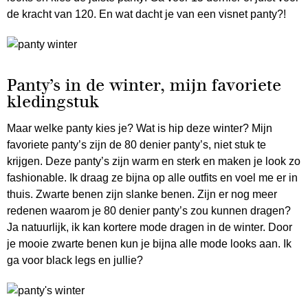
de kracht van 120. En wat dacht je van een visnet panty?!
Panty’s in de winter, mijn favoriete
kledingstuk
Maar welke panty kies je? Wat is hip deze winter? Mijn
favoriete panty’s zijn de 80 denier panty’s, niet stuk te
krijgen. Deze panty’s zijn warm en sterk en maken je look zo
fashionable. Ik draag ze bijna op alle outfits en voel me er in
thuis. Zwarte benen zijn slanke benen. Zijn er nog meer
redenen waarom je 80 denier panty’s zou kunnen dragen?
Ja natuurlijk, ik kan kortere mode dragen in de winter. Door
je mooie zwarte benen kun je bijna alle mode looks aan. Ik
ga voor black legs en jullie?