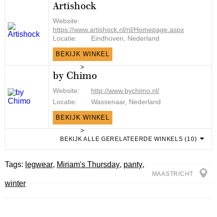
Artishock
Website:
https://www.artishock.nl/nl/Homepage.aspx
Locatie:
Eindhoven, Nederland
BEKIJK WINKEL
>
by Chimo
Website:
http://www.bychimo.nl/
Locatie:
Wassenaar, Nederland
BEKIJK WINKEL
>
BEKIJK ALLE GERELATEERDE WINKELS (10)
Tags:
legwear
,
Miriam's Thursday
,
panty
,
MAASTRICHT
winter