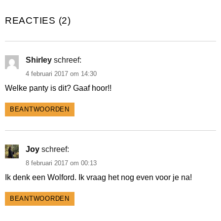
REACTIES (2)
Shirley
schreef:
4 februari 2017 om 14:30
Welke panty is dit? Gaaf hoor!!
BEANTWOORDEN
Joy
schreef:
8 februari 2017 om 00:13
Ik denk een Wolford. Ik vraag het nog even voor je na!
BEANTWOORDEN