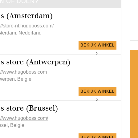
EN OF DOEN?
s (Amsterdam)
://store-nl.hugoboss.com/
terdam, Nederland
BEKIJK WINKEL
>
s store (Antwerpen)
p://www.hugoboss.com
werpen, Belgie
BEKIJK WINKEL
>
 store (Brussel)
p://www.hugoboss.com/
sel, Belgie
BEKIJK WINKEL