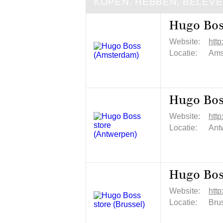
KOPEN, HEBBEN, BELEV
Hugo Bos
Website:
http
Locatie:
Ams
Hugo Bos
Website:
htt
Locatie:
Ant
Hugo Boss
Website:
htt
Locatie:
Brus