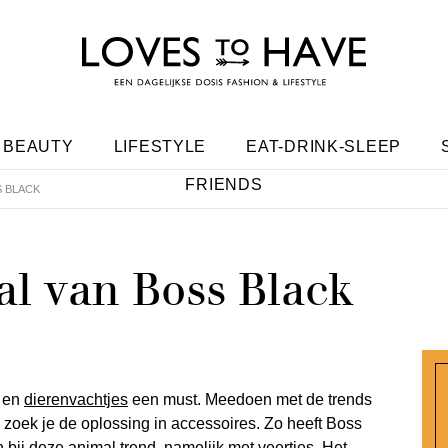
BEAUTY
LIFESTYLE
EAT-DRINK-SLEEP
FRIENDS
S BLACK
al van Boss Black
en
dierenvachtjes
een must. Meedoen met de trends
n zoek je de oplossing in accessoires. Zo heeft Boss
 bij deze animal trend, namelijk met veertjes. Het