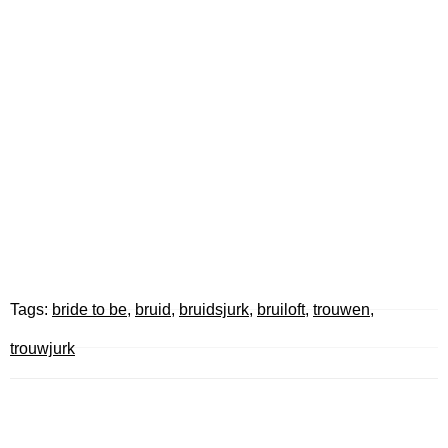
Tags:
bride to be
,
bruid
,
bruidsjurk
,
bruiloft
,
trouwen
,
trouwjurk